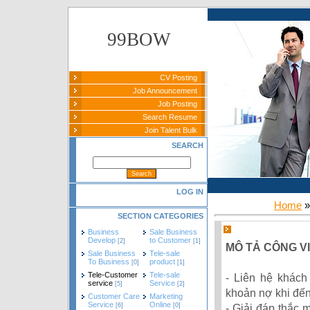
99BOW
CV Posting
Job Announcement
Job Posting
Search Resume
Join Talent Bulk
SEARCH
LOG IN
Home
SECTION CATEGORIES
Business
Sale Business
Develop
to Customer
[2]
[1]
MÔ TẢ CÔNG VI
Sale Business
Tele-sale
To Business
product
[0]
[1]
Tele-Customer
Tele-sale
- Liên hệ khác
service
Service
[5]
[2]
khoản nợ khi đến
Customer Care
Marketing
Service
Online
- Giải đáp thắc 
[6]
[0]