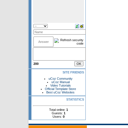
200
SITE FRIENDS
uCoz Community
uCoz Manual
Video Tutorials
Official Template Store
Best uCoz Websites
STATISTICS
Total online:
1
Guests:
1
Users:
0