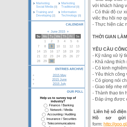
Marketing
Marketing
với khách hàng v
Social Media
Traditional
[0]
[0]
- Có thái độ cư 
Training and
Information
Developing
Technology
[2]
[0]
việc thu hồi nợ q
- Thực hiện các 
CALENDAR
«
June 2015
»
THỜI GIAN LÀM
Su
Mo
Tu
We
Th
Fr
Sa
1
2
3
4
5
6
7
8
9
10
11
12
13
YÊU CẦU CÔNG
14
15
16
17
18
19
20
- Kỹ năng xử lý t
21
22
23
24
25
26
27
- Khả năng thích 
28
29
30
- Có kinh nghiệm
ENTRIES ARCHIVE
- Yêu thích công 
2015 May
- Có giọng nói c
2015 June
2015 July
- Giao tiếp nhẹ n
OUR POLL
- Thành thạo tin 
Help us to survey top of
- Đáp ứng được c
industry?
Finance / Banking
Network / Media
Liên hệ số điện
Accounting / Auditing
Hồ sơ gửi
Insurance / Securities
form:
http://goo.
Telecommunications