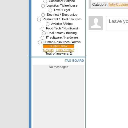
Consumer Service
Category
:
Tele-Custom
Logistics / Warehouse
Law / Legal
Electrical / Electronics
Restaurant / Hotel / Tourism
Aviation / Airline
Food Tech / Nutritionist
Real Estate / Building
IT software / Hardware
Human Resources / Admin
Results
|
Polls archive
Total of answers:
2
TAG BOARD