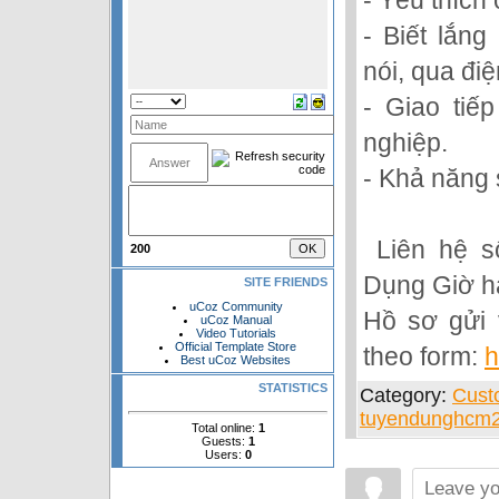
- Biết lắn
nói, qua điệ
- Giao tiế
nghiệp.
- Khả năng 
Liên hệ số
200
Dụng Giờ h
SITE FRIENDS
uCoz Community
Hồ sơ gửi 
uCoz Manual
Video Tutorials
Official Template Store
theo form:
h
Best uCoz Websites
STATISTICS
Category
:
Cust
tuyendunghcm
Total online:
1
Guests:
1
Users:
0