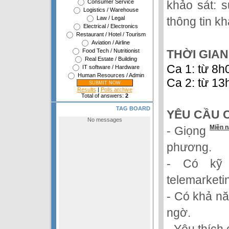
khảo sát: 
Consumer Service
Logistics / Warehouse
thông tin k
Law / Legal
Electrical / Electronics
Restaurant / Hotel / Tourism
Aviation / Airline
THỜI GIAN
Food Tech / Nutritionist
Real Estate / Building
Ca 1: từ 8h
IT software / Hardware
Human Resources / Admin
Ca 2: từ 13
Results
|
Polls archive
Total of answers:
2
TAG BOARD
YÊU CẦU 
Miền 
- Giọng
phương.
- Có kỹ
telemarketi
- Có khả nă
ngờ.
- Yêu thích 