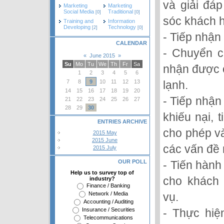
và giải đá
Marketing
Marketing
Social Media
Traditional
[0]
[0]
sóc khách 
Training and
Information
Developing
Technology
[2]
[0]
- Tiếp nhận
CALENDAR
- Chuyển c
«
June 2015
»
Su
Mo
Tu
We
Th
Fr
Sa
nhận được c
1
2
3
4
5
6
lạnh.
7
8
9
10
11
12
13
14
15
16
17
18
19
20
- Tiếp nhận
21
22
23
24
25
26
27
28
29
30
khiếu nại, 
ENTRIES ARCHIVE
cho phép và
2015 May
2015 June
các vấn đề 
2015 July
- Tiến hành
OUR POLL
Help us to survey top of
cho khách 
industry?
Finance / Banking
vụ.
Network / Media
Accounting / Auditing
- Thực hiệ
Insurance / Securities
Telecommunications