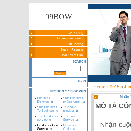
99BOW
CV Posting
Job Announcement
Job Posting
Search Resume
Join Talent Bulk
SEARCH
LOG IN
Home
»
2015
»
Jun
SECTION CATEGORIES
Nhân 
Business
Sale Business
Develop
to Customer
[2]
[1]
MÔ TẢ CÔ
Sale Business
Tele-sale
To Business
product
[0]
[1]
Tele-Customer
Tele-sale
service
Service
[5]
[2]
- Nhận cuộc
Customer Care
Marketing
Service
Online
[6]
[0]