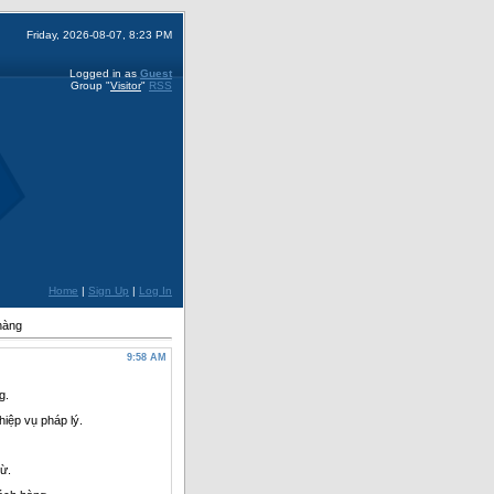
Friday, 2026-08-07, 8:23 PM
Logged in as
Guest
Group
"
Visitor
"
RSS
Home
|
Sign Up
|
Log In
hàng
9:58 AM
g.
iệp vụ pháp lý.
từ.