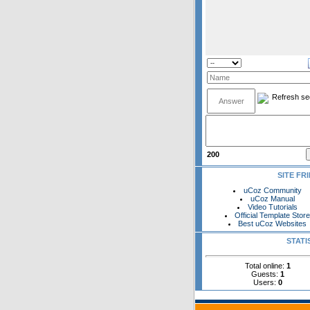
200
SITE FR
uCoz Community
uCoz Manual
Video Tutorials
Official Template Stor
Best uCoz Websites
STATI
Total online:
1
Guests:
1
Users:
0