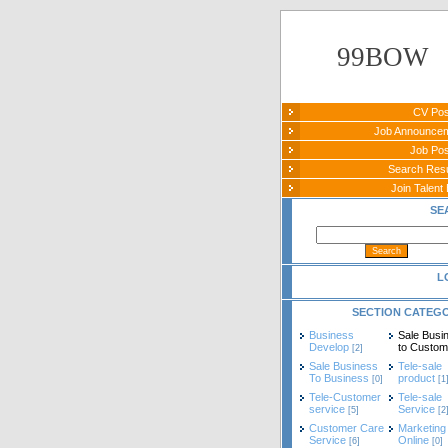
99BOW
CV Pos
Job Announce
Job Pos
Search Re
Join Talent 
SE
L
SECTION CATEG
Business
Sale Busi
Develop
to Custom
[2]
Sale Business
Tele-sale
To Business
product
[0]
[1
Tele-Customer
Tele-sale
service
Service
[5]
[2
Customer Care
Marketing
Service
Online
[6]
[0]