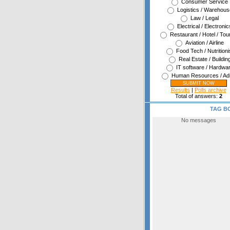
Consumer Service
Logistics / Warehous
Law / Legal
Electrical / Electronic
Restaurant / Hotel / Tou
Aviation / Airline
Food Tech / Nutritioni
Real Estate / Buildin
IT software / Hardwa
Human Resources / Ad
Results
|
Polls archive
Total of answers:
2
TAG B