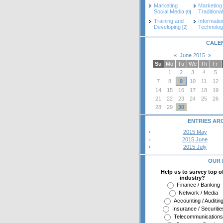
Marketing
Marketing
Social Media
Traditional
[0]
Training and
Informatio
Developing
Technolo
[2]
CALE
«
June 2015
»
Su
Mo
Tu
We
Th
Fr
1
2
3
4
5
7
8
9
10
11
12
14
15
16
17
18
19
21
22
23
24
25
26
28
29
30
ENTRIES AR
2015 May
2015 June
2015 July
OUR 
Help us to survey top o
industry?
Finance / Banking
Network / Media
Accounting / Auditin
Insurance / Securitie
Telecommunications