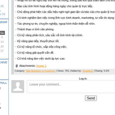
- Nhập hồ sơ đề nghị vay vốn lên hệ thống, thông báo kết quả thẩm định cho kh
- Báo cáo tình hình hoạt động hàng ngày cho quản lý trực tiếp.
[0]
n
- Chủ động phát hiện các dấu hiệu nghi ngờ gian lận và báo cáo cho quản lý trực
gy
[0]
- Có kinh nghiệm làm việc trong lĩnh vực kinh doanh, marketing, tư vấn tín dụng 
NDAR
- Tác phong tự tin, chuyên nghiệp, ngoại hình thân thiện dễ nhìn.
- Thành thạo vi tính văn phòng.
Sa
- Có kỹ năng phân tích, sâu sắc về tình hình tài chính.
6
- Kỹ năng giao tiếp, thuyết phục tốt.
13
20
- Có kỹ năng tổ chức, sắp xếp công việc.
27
- Có kỹ năng giải quyết vấn đề.
- Có khả năng làm việc dưới áp lực cao.
CHIVE
Attachments
:
Image 1
Category
:
Sale Business to Customer
|
Views
:
551
|
Added by
:
nhuanle22
|
Rating
:
0.0
/
0
Log in:
POLL
f
Send
g
s