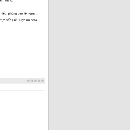
ách hàng.
 tiếp, phòng ban liên quan.
trực tiếp (sẽ được ưu tiên).