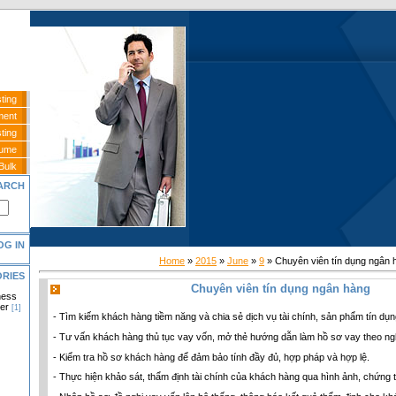
ting
ment
ting
sume
Bulk
ARCH
OG IN
Home
»
2015
»
June
»
9
» Chuyên viên tín dụng ngân 
ORIES
Chuyên viên tín dụng ngân hàng
ness
er
[1]
- Tìm kiếm khách hàng tiềm năng và chia sẻ dịch vụ tài chính, sản phẩm tín dụn
]
- Tư vấn khách hàng thủ tục vay vốn, mở thẻ hướng dẫn làm hồ sơ vay theo ngh
- Kiểm tra hồ sơ khách hàng để đảm bảo tính đầy đủ, hợp pháp và hợp lệ.
]
- Thực hiện khảo sát, thẩm định tài chính của khách hàng qua hình ảnh, chứng 